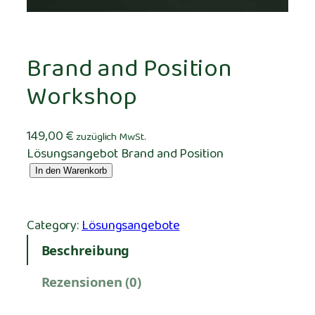
Brand and Position
Workshop
149,00
€
zuzüglich MwSt.
Lösungsangebot Brand and Position
B
In den Warenkorb
r
a
n
Category:
Lösungsangebote
d
Beschreibung
a
n
Rezensionen (0)
d
P