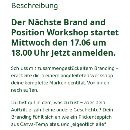
Beschreibung
o
s
i
Der Nächste Brand and
t
Position Workshop startet
i
Mittwoch den 17.06 um
o
n
18.00 Uhr Jetzt anmelden.
W
o
Schluss mit zusammengestückeltem Branding –
r
erarbeite dir in einem angeleiteten Workshop
k
deine komplette Markenidentität. Von innen
s
nach außen.
h
o
Du bist gut in dem, was du tust – aber dein
p
Auftritt erzählt eine andere Geschichte? Dein
M
Branding fühlt sich an wie ein Flickenteppich
e
aus Canva-Templates, und „eigentlich alle“
n