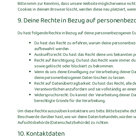
Bitte nimm zur Kenntnis, dass unsere Website möglicherweise nicht r
Cookies in deinem Browser löscht, werden diese neu platziert, wen
9. Deine Rechte in Bezug auf personenbe
Du hast folgende Rechte in Bezug auf deine personenbezogenen Da
Du hast das Recht zu erfahren, warum deine personenbezo
aufbewahrt werden.
Auskunftsrecht: Du hast das Recht deine uns bekannten p
Recht auf Berichtigung: Du hast das Recht wann immer du
sowie gelöscht oder blockiert zu bekommen.
Wenn du uns deine Einwilligung zur Verarbeitung deiner Dat
deine personenbezogenen Daten löschen zu lassen.
Recht auf Datenübertragbarkeit: Du hast das Recht, alle
Verantwortlichen anzufordern und sie vollständig an einen
Widerspruchsrecht: Du kannst der Verarbeitung deiner Da
berechtigte Gründe für die Verarbeitung.
Um diese Rechte auszuüben kontaktiere uns bitte. Bitte beziehe di
Beschwerde darüber hast, wie wir deine Daten behandeln, würden wi
Aufsichtsbehörde (Datenschutzbehörde) zu richten.
10. Kontaktdaten