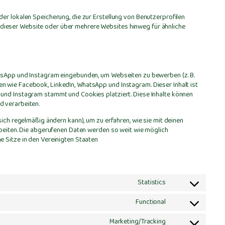
er lokalen Speicherung, die zur Erstellung von Benutzerprofilen
ieser Website oder über mehrere Websites hinweg für ähnliche
atsApp und Instagram eingebunden, um Webseiten zu bewerben (z. B.
erken wie Facebook, LinkedIn, WhatsApp und Instagram. Dieser Inhalt ist
 und Instagram stammt und Cookies platziert. Diese Inhalte können
d verarbeiten.
sich regelmäßig ändern kann), um zu erfahren, wie sie mit deinen
rbeiten. Die abgerufenen Daten werden so weit wie möglich
e Sitze in den Vereinigten Staaten
Statistics
Consent
to
Functional
service
Consent
woocommerce
to
Marketing/Tracking