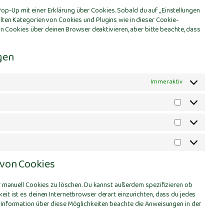
sonstiges
Pop-Up mit einer Erklärung über Cookies. Sobald du auf „Einstellungen
ählten Kategorien von Cookies und Plugins wie in dieser Cookie-
 Cookies über deinen Browser deaktivieren, aber bitte beachte, dass
gen
Immer aktiv
Vorlieben
Statistiken
Marketing
 von Cookies
manuell Cookies zu löschen. Du kannst außerdem spezifizieren ob
keit ist es deinen Internetbrowser derart einzurichten, dass du jedes
re Information über diese Möglichkeiten beachte die Anweisungen in der