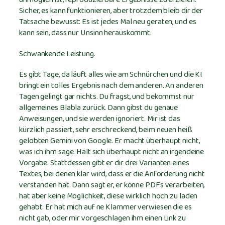
Sicher, es kann funktionieren, aber trotzdem bleib dir der
Tatsache bewusst: Es ist jedes Mal neu geraten, und es
kann sein, dass nur Unsinn herauskommt.
Schwankende Leistung.
Es gibt Tage, da läuft alles wie am Schnürchen und die KI
bringt ein tolles Ergebnis nach dem anderen. An anderen
Tagen gelingt gar nichts. Du fragst, und bekommst nur
allgemeines Blabla zurück. Dann gibst du genaue
Anweisungen, und sie werden ignoriert. Mir ist das
kürzlich passiert, sehr erschreckend, beim neuen heiß
gelobten Gemini von Google. Er macht überhaupt nicht,
was ich ihm sage. Hält sich überhaupt nicht an irgendeine
Vorgabe. Stattdessen gibt er dir drei Varianten eines
Textes, bei denen klar wird, dass er die Anforderung nicht
verstanden hat. Dann sagt er, er könne PDFs verarbeiten,
hat aber keine Möglichkeit, diese wirklich hoch zu laden
gehabt. Er hat mich auf ne Klammer verwiesen die es
nicht gab, oder mir vorgeschlagen ihm einen Link zu