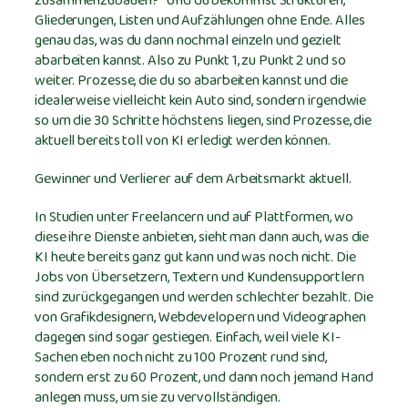
zusammenzubauen?“ Und du bekommst Strukturen,
Gliederungen, Listen und Aufzählungen ohne Ende. Alles
genau das, was du dann nochmal einzeln und gezielt
abarbeiten kannst. Also zu Punkt 1, zu Punkt 2 und so
weiter. Prozesse, die du so abarbeiten kannst und die
idealerweise vielleicht kein Auto sind, sondern irgendwie
so um die 30 Schritte höchstens liegen, sind Prozesse, die
aktuell bereits toll von KI erledigt werden können.
Gewinner und Verlierer auf dem Arbeitsmarkt aktuell.
In Studien unter Freelancern und auf Plattformen, wo
diese ihre Dienste anbieten, sieht man dann auch, was die
KI heute bereits ganz gut kann und was noch nicht. Die
Jobs von Übersetzern, Textern und Kundensupportlern
sind zurückgegangen und werden schlechter bezahlt. Die
von Grafikdesignern, Webdevelopern und Videographen
dagegen sind sogar gestiegen. Einfach, weil viele KI-
Sachen eben noch nicht zu 100 Prozent rund sind,
sondern erst zu 60 Prozent, und dann noch jemand Hand
anlegen muss, um sie zu vervollständigen.