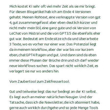
Mich kostet KI sehr oft viel mehr Zeit als sie mir bringt.
Für diesen Blogartikel hab ich am Ende 4 Versionen
gehabt. Meinen Rohtext, eine verknappte Version von gpt
4, gut zusammengefasst aber eben deutlich kürzer und
nicht mehr mein Stil, eine ganz gute und ok Version von
LeChat von Mistral und die von GPT3.5 die ebenfalls eher
gut war. Bedeutet am Ende sitze ich da und überarbeite
3 Texte, wo es vorher nur einer war. Das Potenzial liegt
da in meinem Workflow, aber der war bis vor kurzem
eben, chatGPT4 fragen und gut. Und dann sind da eben
immer diese Phasen der Brüche drin und ich darf wieder
neue Workflows suchen. Das spart nicht wirklich Zeit, es
verlagert sie nur wo anders hin.
Vom Zaubertool zum Zeitfressertool.
Gut und teilweise liegt das nur bedingt an der KI selbst.
Es liegt auch an meiner natürlichen Neugier. Und der
Tatsache, dass ich die Newsletter, die ich abonniert habe,
gerne auch wirklich durchgehe und so jede Menge Tools