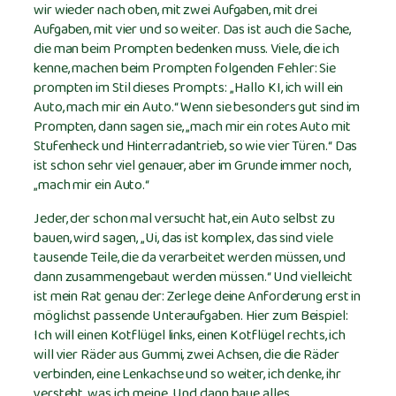
wir wieder nach oben, mit zwei Aufgaben, mit drei
Aufgaben, mit vier und so weiter. Das ist auch die Sache,
die man beim Prompten bedenken muss. Viele, die ich
kenne, machen beim Prompten folgenden Fehler: Sie
prompten im Stil dieses Prompts: „Hallo KI, ich will ein
Auto, mach mir ein Auto.“ Wenn sie besonders gut sind im
Prompten, dann sagen sie, „mach mir ein rotes Auto mit
Stufenheck und Hinterradantrieb, so wie vier Türen.“ Das
ist schon sehr viel genauer, aber im Grunde immer noch,
„mach mir ein Auto.“
Jeder, der schon mal versucht hat, ein Auto selbst zu
bauen, wird sagen, „Ui, das ist komplex, das sind viele
tausende Teile, die da verarbeitet werden müssen, und
dann zusammengebaut werden müssen.“ Und vielleicht
ist mein Rat genau der: Zerlege deine Anforderung erst in
möglichst passende Unteraufgaben. Hier zum Beispiel:
Ich will einen Kotflügel links, einen Kotflügel rechts, ich
will vier Räder aus Gummi, zwei Achsen, die die Räder
verbinden, eine Lenkachse und so weiter, ich denke, ihr
versteht, was ich meine. Und dann baue alles