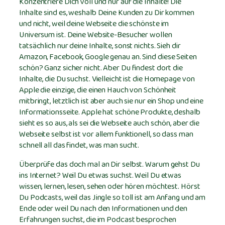
Konzentriere Dich voll und nur auf die Inhalte! Die
Inhalte sind es, weshalb Deine Kunden zu Dir kommen
und nicht, weil deine Webseite die schönste im
Universum ist. Deine Website-Besucher wollen
tatsächlich nur deine Inhalte, sonst nichts. Sieh dir
Amazon, Facebook, Google genau an. Sind diese Seiten
schön? Ganz sicher nicht. Aber Du findest dort die
Inhalte, die Du suchst. Vielleicht ist die Homepage von
Apple die einzige, die einen Hauch von Schönheit
mitbringt, letztlich ist aber auch sie nur ein Shop und eine
Informationsseite. Apple hat schöne Produkte, deshalb
sieht es so aus, als sei die Webseite auch schön, aber die
Webseite selbst ist vor allem funktionell, so dass man
schnell all das findet, was man sucht.
Überprüfe das doch mal an Dir selbst. Warum gehst Du
ins Internet? Weil Du etwas suchst. Weil Du etwas
wissen, lernen, lesen, sehen oder hören möchtest. Hörst
Du Podcasts, weil das Jingle so toll ist am Anfang und am
Ende oder weil Du nach den Informationen und den
Erfahrungen suchst, die im Podcast besprochen