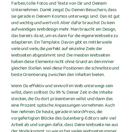
Farben, tolle Fotos und Texte von Dir und Deinem
Unternehmen. Damit zeigst Du Deinen Besuchern, dass
sie gerade in Deinem Kosmos unterwegs sind. Das ist gut
und wichtig und wertvoll. Aber dafür brauchst Du kein
aufwendiges Webdesign mehr. Man braucht ein Design,
das bereits da ist, um es dann für die eigene Webseite zu
adaptieren. Ein Template. Davon gibt es mittlerweile
viele und viele, die perfekt auf einzelne Ziele der
Webseiten abgestimmt sind. Die meisten Webseiten
haben diese Elemente nicht ohne Grund an den immer
gleichen Stellen. Weil diese Positionen die schnellste und
beste Orientierung zwischen den Inhalten bieten.
Wenn Du effektiv und sinnvoll im Web unterwegs sein
willst, dann solltest Du 99 % Deiner Zeit in die Inhalte
stecken, die Du dort präsentieren willst und dann das
eine Prozent optische Anpassungen vornehmen. Auch
hier nehmen Dir heute, gerade in WordPress, die
vorgefertigten Blöcke des Gutenberg-Editors sehr viel
Arbeit ab und sorgen dafür, dass Deine Webseite nie aus
der Mode kommt, so wie es bei vielen Webseiten immer